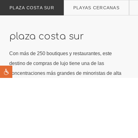
PLAZA COSTA SUR
PLAYAS CERCANAS
plaza costa sur
Con más de 250 boutiques y restaurantes, este
destino de compras de lujo tiene una de las
concentraciones más grandes de minoristas de alta
moda en el mundo, rivalizando con las mecas de
compras que marcan tendencia de la Quinta Avenida
en Nueva York y Bond Street en Londres, así como de
Avenue Montaigne en París y Ginza en Tokio.
APRENDE MÁS