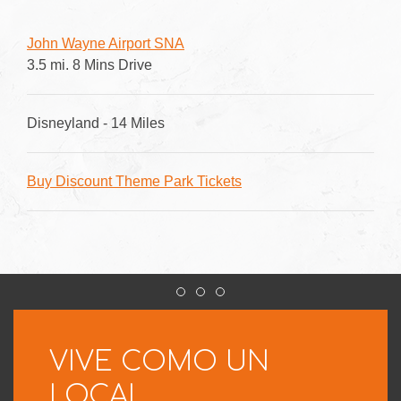
John Wayne Airport SNA
3.5 mi. 8 Mins Drive
Disneyland - 14 Miles
Buy Discount Theme Park Tickets
Item 1
Item 2
Item 3
VIVE COMO UN
LOCAL